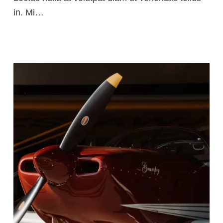
in. Mi…